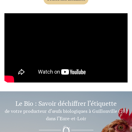
Le Bio :
Savoir déchiffrer l’étiquette
de votre producteur d’œufs biologiques
à Guillonville (28)
dans l’Eure-et-Loir