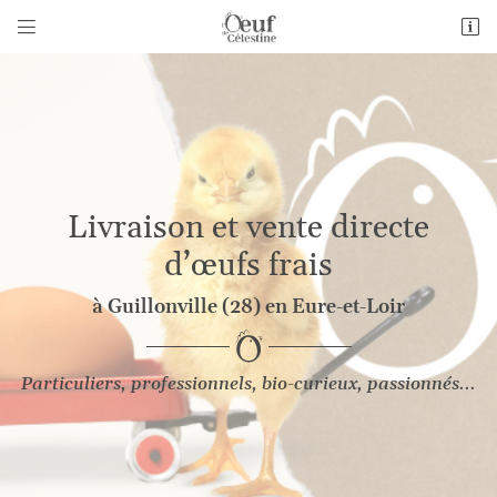


1 Bourneville
28140 Guillonville
06 26 69 01 14
Livraison et vente
directe
d’œufs frais
à Guillonville (28) en Eure-et-Loir
Adresse email de réception

Particuliers, professionnels,
bio-curieux, passionnés...
En cochant cette case, vous consentez à recevoir nos propositions commerciales à
l'adresse email indiqué ci-dessus. Vous pouvez vous désinscrire à tout moment en
utilisant
le formulaire de désinscription
.
Inscription