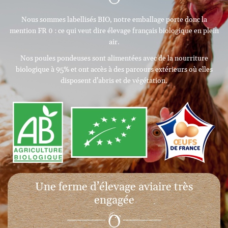
Nous sommes labellisés BIO, notre emballage porte donc la
mention FR 0 : ce qui veut dire élevage français biologique en plein
air.
Nos poules pondeuses sont alimentées avec de la nourriture
biologique à 95% et ont accès à des parcours extérieurs où elles
disposent d’abris et de végétation.
Une ferme d’élevage aviaire très
engagée