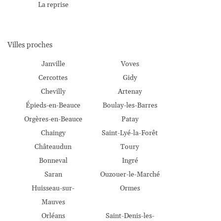
La reprise
Villes proches
Janville
Voves
Cercottes
Gidy
Chevilly
Artenay
Épieds-en-Beauce
Boulay-les-Barres
Orgères-en-Beauce
Patay
Chaingy
Saint-Lyé-la-Forêt
Châteaudun
Toury
Une questio
Bonneval
Ingré
Saran
Ouzouer-le-Marché
Accueil
Huisseau-sur-
Ormes
'exploitation
06 26 69 01 1
Mauves
Orléans
Saint-Denis-les-
Galerie