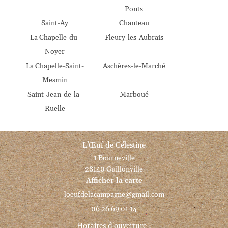
Ponts
Avis
Saint-Ay
Chanteau
lités & Recettes
La Chapelle-du-
Fleury-les-Aubrais
Noyer
Rejoignez-nous
Contact
La Chapelle-Saint-
Aschères-le-Marché
Mesmin
Saint-Jean-de-la-
Marboué
Ruelle
L’Œuf de Célestine
1 Bourneville
28140 Guillonville
Afficher la carte
06 26 69 01 14
Horaires d'ouverture :