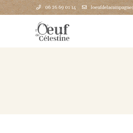
06 26 69 01 14
1 Bourneville
28140 Guillonville
06 26 69 01 14
Adresse email de réception

En cochant cette case, vous consentez à recevoir nos propositions commercia