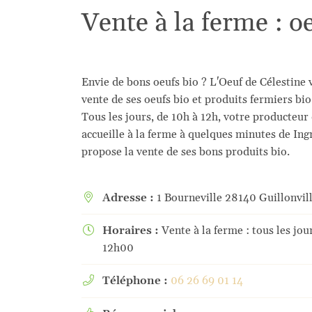
l'adresse email indiqué ci-dessus. Vous pouvez vous désinscrire à tout mome
Vente à la ferme : o
utilisant
le formulaire de désinscription
.
Inscription
Envie de bons oeufs bio ? L'Oeuf de Célestine 
vente de ses oeufs bio et produits fermiers bio
Tous les jours, de 10h à 12h, votre producteur
accueille à la ferme à quelques minutes de Ing
propose la vente de ses bons produits bio.
Adresse :
1 Bourneville 28140 Guillonvil

Horaires :
Vente à la ferme : tous les jo

12h00
Téléphone :
06 26 69 01 14
