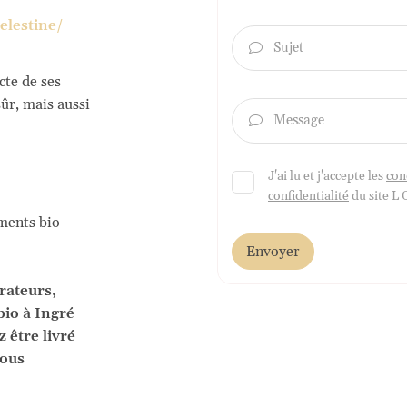
elestine/
Sujet

cte de ses
sûr, mais aussi
Message

J'ai lu et j'accepte les
con
confidentialité
du site
L 
ments bio
Envoyer
rateurs,
bio à Ingré
 être livré
nous