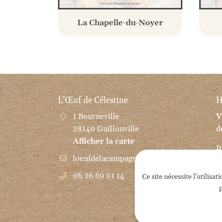
La Chapelle-du-Noyer
L’Œuf de Célestine
H
1 Bourneville
V
28140 Guillonville
d
Afficher la carte
R
06 26 69 01 14
Ce site nécessite l'utilis
p