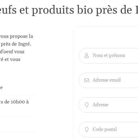
nt en
eufs et produits bio près de 
vous propose la
 près de Ingré.
 d'oeuf vous
Nom et prénom

ré et vous
Adresse email

le
urs de 10h00 à
Adresse

Code postal
