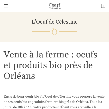


1 Bourneville
28140 Guillonville
L'Oeuf de Célestine
06 26 69 01 14
Vente à la ferme : oeufs
et produits bio près de
Orléans
Adresse email de réception

En cochant cette case, vous consentez à recevoir nos propositions commerciales à
l'adresse email indiqué ci-dessus. Vous pouvez vous désinscrire à tout moment en
utilisant
le formulaire de désinscription
.
Envie de bons oeufs bio ? L'Oeuf de Célestine vous propose la vente
de ses oeufs bio et produits fermiers bio près de Orléans. Tous les
Inscription
jours, de 10h à 12h, votre producteur d'oeuf vous accueille à la