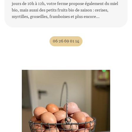
jours de 10h à 12h, votre ferme propose également du miel
bio, mais aussi des petits fruits bio de saison : cerises,
myrtilles, groseilles, framboises et plus encore...
Une questio
Accueil
06 26 69 01 14
'exploitation
06 26 69 01 1
Galerie
Avis
lités & Recettes
Rejoignez-nous
Contact