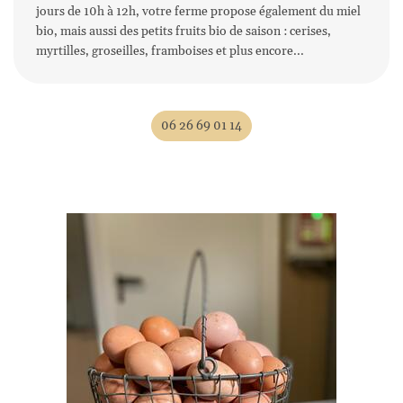
jours de 10h à 12h, votre ferme propose également du miel
bio, mais aussi des petits fruits bio de saison : cerises,
myrtilles, groseilles, framboises et plus encore...
Une questio
Accueil
06 26 69 01 14
'exploitation
06 26 69 01 1
Galerie
Avis
lités & Recettes
Rejoignez-nous
Contact