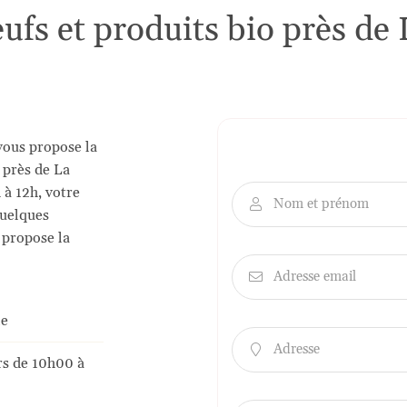
nt en
eufs et produits bio près de
vous propose la
 près de La
 à 12h, votre
Nom et prénom

quelques
 propose la
Adresse email

le
Adresse

urs de 10h00 à