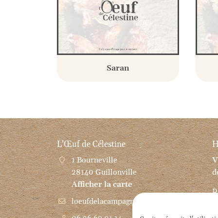
Saran
L’Œuf de Célestine
H
1 Bourneville
V
28140 Guillonville
d
Afficher la carte
R