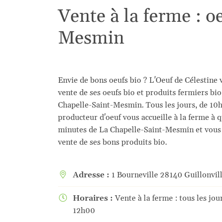
l'adresse email indiqué ci-dessus. Vous pouvez vous désinscrire à tout mome
Vente à la ferme : o
utilisant
le formulaire de désinscription
.
Mesmin
Inscription
Envie de bons oeufs bio ? L'Oeuf de Célestine 
vente de ses oeufs bio et produits fermiers bio
Chapelle-Saint-Mesmin. Tous les jours, de 10h
producteur d'oeuf vous accueille à la ferme à 
minutes de La Chapelle-Saint-Mesmin et vous
vente de ses bons produits bio.
Adresse :
1 Bourneville 28140 Guillonvil

Horaires :
Vente à la ferme : tous les jo

12h00