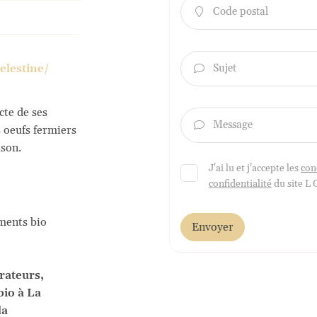
Code postal

elestine/
Sujet

cte de ses
Message

 oeufs fermiers
ison.
J'ai lu et j'accepte les
con
confidentialité
du site
L 
ments bio
Envoyer
rateurs,
bio à La
la