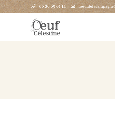
06 26 69 01 14
1 Bourneville
28140 Guillonville
06 26 69 01 14
Adresse email de réception

En cochant cette case, vous consentez à recevoir nos propositions commercia