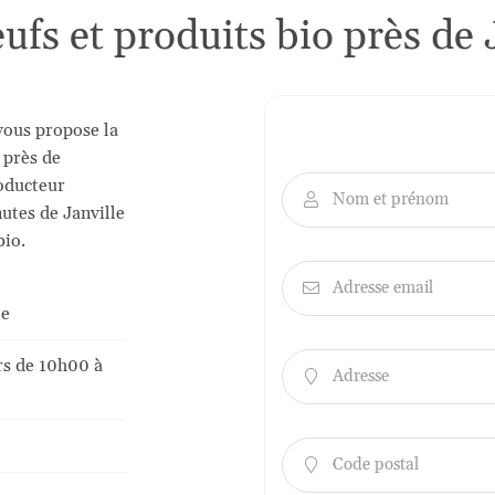
nt en
ufs et produits bio près de 
vous propose la
 près de
roducteur
Nom et prénom

nutes de Janville
bio.
Adresse email

le
urs de 10h00 à
Adresse

Code postal
