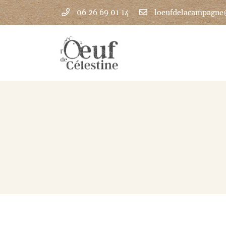
06 26 69 01 14
1 Bourneville
28140 Guillonville
06 26 69 01 14
Adresse email de réception

En cochant cette case, vous consentez à recevoir nos propositions commercia