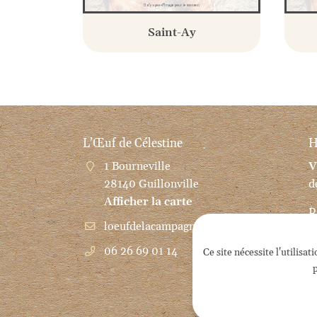
Saint-Ay
L’Œuf de Célestine
H
1 Bourneville
V
28140 Guillonville
d
Afficher la carte
R
06 26 69 01 14
Ce site nécessite l'utilis
p