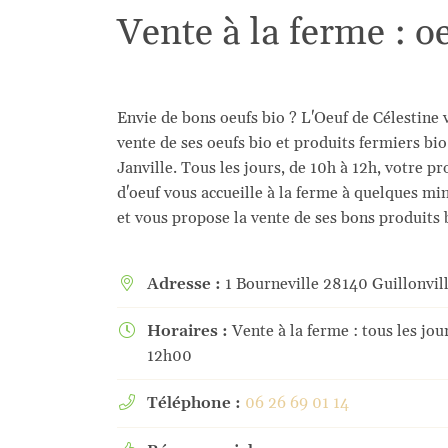
l'adresse email indiqué ci-dessus. Vous pouvez vous désinscrire à tout mome
Vente à la ferme : oe
utilisant
le formulaire de désinscription
.
Inscription
Envie de bons oeufs bio ? L'Oeuf de Célestine 
vente de ses oeufs bio et produits fermiers bio
Janville. Tous les jours, de 10h à 12h, votre p
d'oeuf vous accueille à la ferme à quelques mi
et vous propose la vente de ses bons produits 
Adresse :
1 Bourneville 28140 Guillonvil

Horaires :
Vente à la ferme : tous les jo

12h00
Téléphone :
06 26 69 01 14
