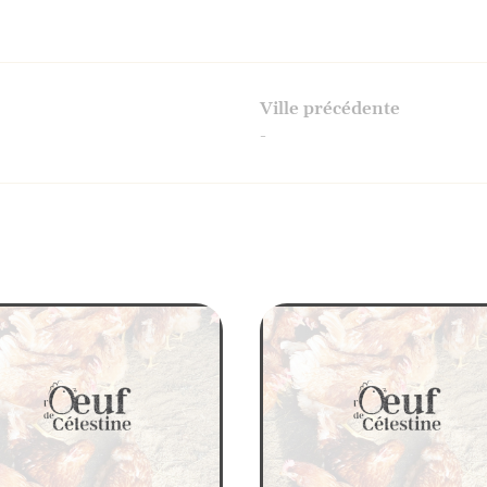
Ville précédente
-