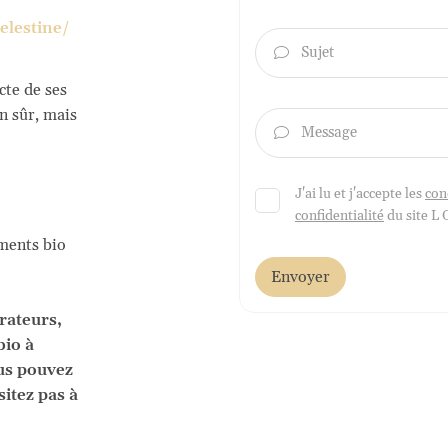
elestine/
Sujet

cte de ses
en sûr, mais
Message

J'ai lu et j'accepte les
con
confidentialité
du site
L 
ments bio
Envoyer
rateurs,
bio à
ous pouvez
sitez pas à