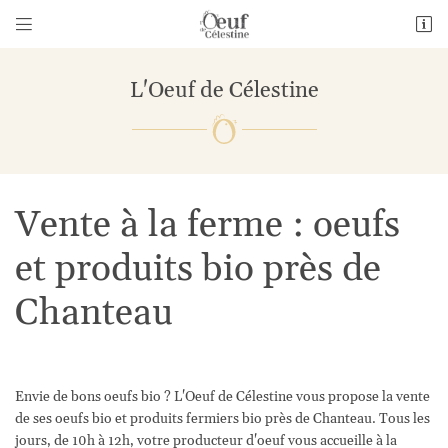


1 Bourneville
28140 Guillonville
L'Oeuf de Célestine
06 26 69 01 14
Vente à la ferme : oeufs
et produits bio près de
Chanteau
Adresse email de réception

En cochant cette case, vous consentez à recevoir nos propositions commerciales à
l'adresse email indiqué ci-dessus. Vous pouvez vous désinscrire à tout moment en
utilisant
le formulaire de désinscription
.
Envie de bons oeufs bio ? L'Oeuf de Célestine vous propose la vente
de ses oeufs bio et produits fermiers bio près de Chanteau. Tous les
Inscription
jours, de 10h à 12h, votre producteur d'oeuf vous accueille à la