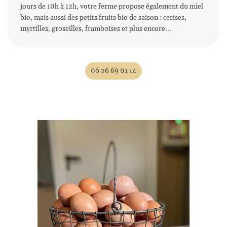
jours de 10h à 12h, votre ferme propose également du miel
bio, mais aussi des petits fruits bio de saison : cerises,
myrtilles, groseilles, framboises et plus encore...
Une questio
Accueil
06 26 69 01 14
'exploitation
06 26 69 01 1
Galerie
Avis
lités & Recettes
Rejoignez-nous
Contact