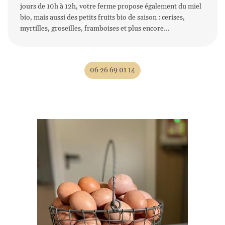
jours de 10h à 12h, votre ferme propose également du miel
bio, mais aussi des petits fruits bio de saison : cerises,
myrtilles, groseilles, framboises et plus encore...
Une questio
Accueil
06 26 69 01 14
'exploitation
06 26 69 01 1
Galerie
Avis
lités & Recettes
Rejoignez-nous
Contact