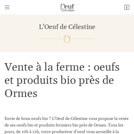


1 Bourneville
28140 Guillonville
L'Oeuf de Célestine
06 26 69 01 14
Vente à la ferme : oeufs
et produits bio près de
Ormes
Adresse email de réception

En cochant cette case, vous consentez à recevoir nos propositions commerciales à
l'adresse email indiqué ci-dessus. Vous pouvez vous désinscrire à tout moment en
utilisant
le formulaire de désinscription
.
Envie de bons oeufs bio ? L'Oeuf de Célestine vous propose la vente
de ses oeufs bio et produits fermiers bio près de Ormes. Tous les
Inscription
jours, de 10h à 12h, votre producteur d'oeuf vous accueille à la