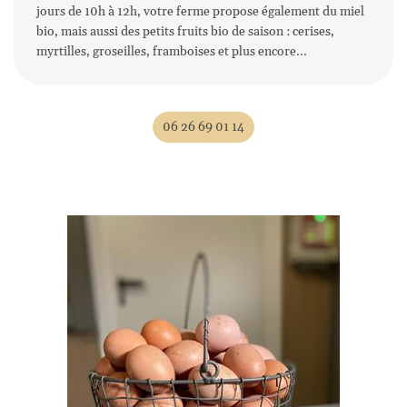
jours de 10h à 12h, votre ferme propose également du miel
bio, mais aussi des petits fruits bio de saison : cerises,
myrtilles, groseilles, framboises et plus encore...
Une questio
Accueil
06 26 69 01 14
'exploitation
06 26 69 01 1
Galerie
Avis
lités & Recettes
Rejoignez-nous
Contact