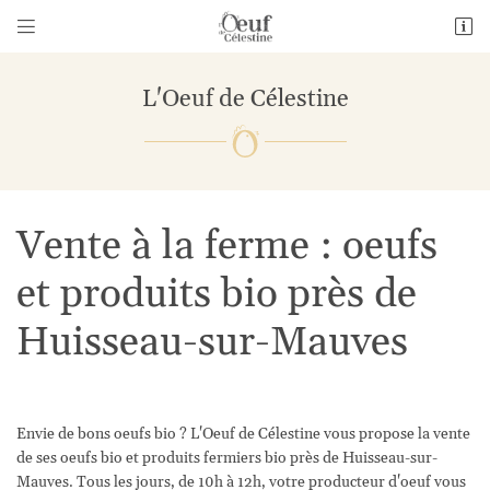


1 Bourneville
28140 Guillonville
L'Oeuf de Célestine
06 26 69 01 14
Vente à la ferme : oeufs
et produits bio près de
Huisseau-sur-Mauves
Adresse email de réception

En cochant cette case, vous consentez à recevoir nos propositions commerciales à
l'adresse email indiqué ci-dessus. Vous pouvez vous désinscrire à tout moment en
utilisant
le formulaire de désinscription
.
Envie de bons oeufs bio ? L'Oeuf de Célestine vous propose la vente
de ses oeufs bio et produits fermiers bio près de Huisseau-sur-
Inscription
Mauves. Tous les jours, de 10h à 12h, votre producteur d'oeuf vous