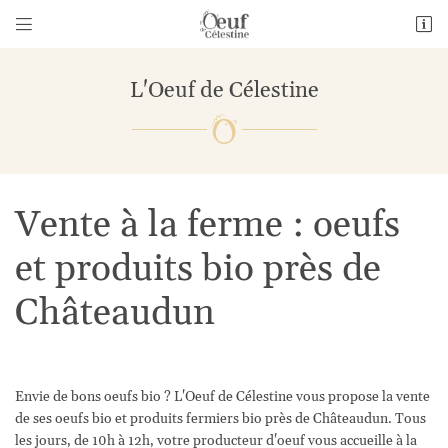


1 Bourneville
28140 Guillonville
L'Oeuf de Célestine
06 26 69 01 14
Vente à la ferme : oeufs
et produits bio près de
Châteaudun
Adresse email de réception

En cochant cette case, vous consentez à recevoir nos propositions commerciales à
l'adresse email indiqué ci-dessus. Vous pouvez vous désinscrire à tout moment en
utilisant
le formulaire de désinscription
.
Envie de bons oeufs bio ? L'Oeuf de Célestine vous propose la vente
de ses oeufs bio et produits fermiers bio près de Châteaudun. Tous
Inscription
les jours, de 10h à 12h, votre producteur d'oeuf vous accueille à la