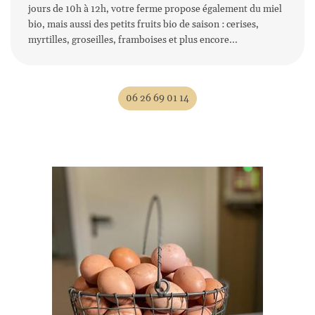
jours de 10h à 12h, votre ferme propose également du miel
bio, mais aussi des petits fruits bio de saison : cerises,
myrtilles, groseilles, framboises et plus encore...
Une questio
Accueil
06 26 69 01 14
'exploitation
06 26 69 01 1
Galerie
Avis
lités & Recettes
Rejoignez-nous
Contact