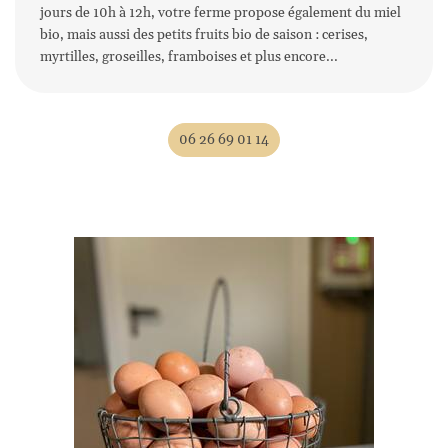
jours de 10h à 12h, votre ferme propose également du miel
bio, mais aussi des petits fruits bio de saison : cerises,
myrtilles, groseilles, framboises et plus encore...
Une questio
Accueil
06 26 69 01 14
'exploitation
06 26 69 01 1
Galerie
Avis
lités & Recettes
Rejoignez-nous
Contact