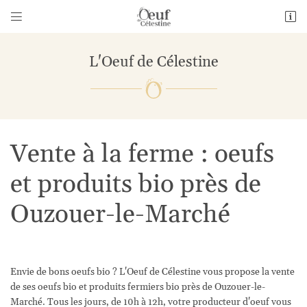


1 Bourneville
28140 Guillonville
L'Oeuf de Célestine
06 26 69 01 14
Vente à la ferme : oeufs
et produits bio près de
Ouzouer-le-Marché
Adresse email de réception

En cochant cette case, vous consentez à recevoir nos propositions commerciales à
l'adresse email indiqué ci-dessus. Vous pouvez vous désinscrire à tout moment en
utilisant
le formulaire de désinscription
.
Envie de bons oeufs bio ? L'Oeuf de Célestine vous propose la vente
de ses oeufs bio et produits fermiers bio près de Ouzouer-le-
Inscription
Marché. Tous les jours, de 10h à 12h, votre producteur d'oeuf vous